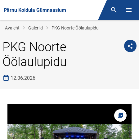
Pärnu Koidula Gümnaasium
Otsing
Menüü
Jälglink
Avaleht
Galeriid
PKG Noorte Öölaulupidu
PKG Noorte
Öölaulupidu
Loomise kuupäev
12.06.2026
Foto av